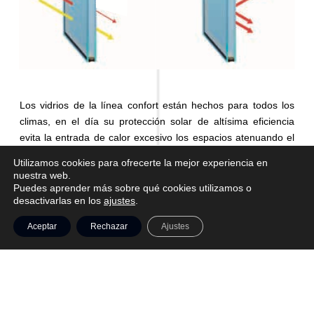
Los vidrios de la línea confort están hechos para todos los
climas, en el día su protección solar de altísima eficiencia
evita la entrada de calor excesivo los espacios atenuando el
efecto invernadero. En la noche, la acción de su
Utilizamos cookies para ofrecerte la mejor experiencia en
recubrimiento ultra bajo emisivo (low – E) de cuatro capas de
nuestra web.
plata funciona como una pantalla repelente de calor, evitando
Puedes aprender más sobre qué cookies utilizamos o
desactivarlas en los
ajustes
.
que la temperatura de la vivienda se escape por las
ventanas.
Aceptar
Rechazar
Ajustes
VER MÁS PRODUCTOS